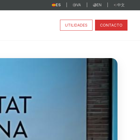
ES
VA
EN
中文
|
|
|
UTILIDADES
CONTACTO