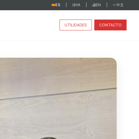
ES
VA
EN
中文
|
|
|
UTILIDADES
CONTACTO