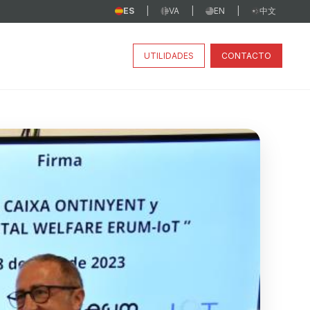
ES
VA
EN
中文
|
|
|
UTILIDADES
CONTACTO