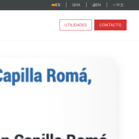
ES
VA
EN
中文
|
|
|
UTILIDADES
CONTACTO