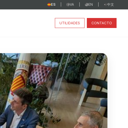
ES
VA
EN
中文
|
|
|
UTILIDADES
CONTACTO