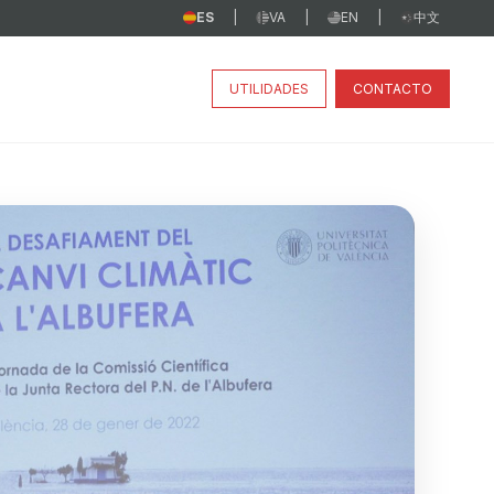
ES
VA
EN
中文
|
|
|
UTILIDADES
CONTACTO