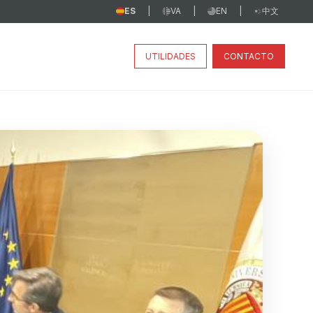
ES
VA
EN
中文
|
|
|
UTILIDADES
CONTACTO