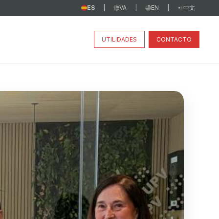
ES
VA
EN
中文
|
|
|
UTILIDADES
CONTACTO