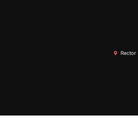
Rector 
Transparencia
Perfil del contratante
Ma