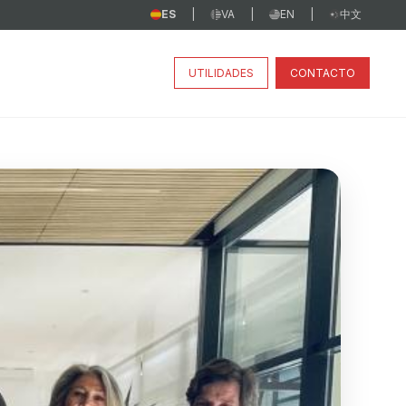
ES
VA
EN
中文
|
|
|
UTILIDADES
CONTACTO