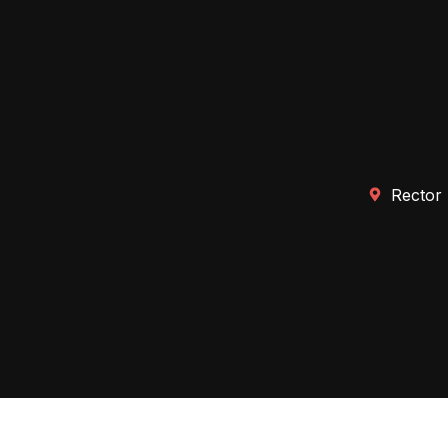
Rector 
Transparencia
Perfil del contratante
Ma