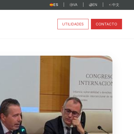
ES
VA
EN
中文
|
|
|
UTILIDADES
CONTACTO