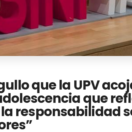
rgullo que la UPV aco
adolescencia que ref
a responsabilidad so
ores”