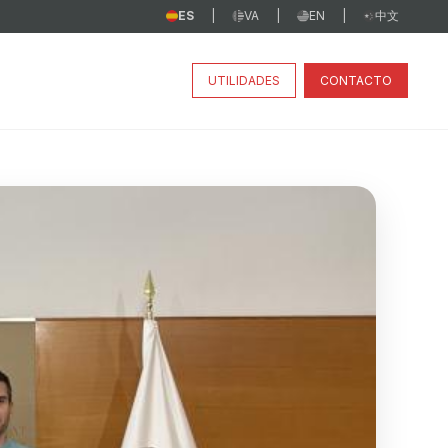
ES
VA
EN
中文
|
|
|
UTILIDADES
CONTACTO