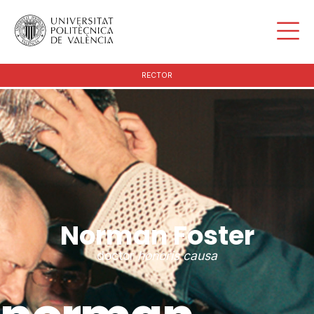
RECTOR
Norman Foster
doctor
honoris causa