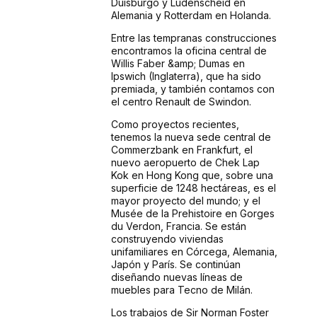
Duisburgo y Lüdenscheid en
Alemania y Rotterdam en Holanda.
Entre las tempranas construcciones
encontramos la oficina central de
Willis Faber &amp; Dumas en
Ipswich (Inglaterra), que ha sido
premiada, y también contamos con
el centro Renault de Swindon.
Como proyectos recientes,
tenemos la nueva sede central de
Commerzbank en Frankfurt, el
nuevo aeropuerto de Chek Lap
Kok en Hong Kong que, sobre una
superficie de 1248 hectáreas, es el
mayor proyecto del mundo; y el
Musée de la Prehistoire en Gorges
du Verdon, Francia. Se están
construyendo viviendas
unifamiliares en Córcega, Alemania,
Japón y París. Se continúan
diseñando nuevas líneas de
muebles para Tecno de Milán.
Los trabajos de Sir Norman Foster