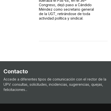
lideraba el PSE-EE, en el 36º
Congreso, dejó paso a Cándido
Méndez como secretario general
de la UGT, retirándose de toda
actividad política y sindical.
Contacto
Accede a diferentes tipos de comunicación con el rector de la
UPV: consultas, solicitudes, incidencias, sugerencias, quejas,
felicitaciones...