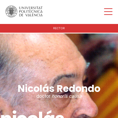
RECTOR
Nicolás Redondo
doctor
honoris causa