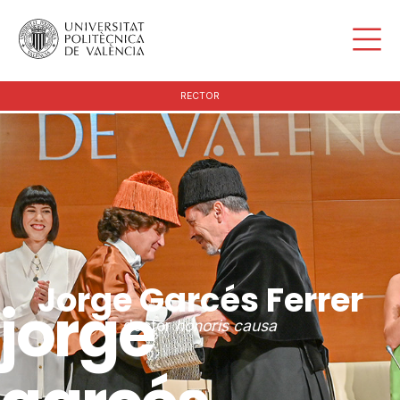
RECTOR
Jorge Garcés Ferrer
jorge
doctor
honoris causa