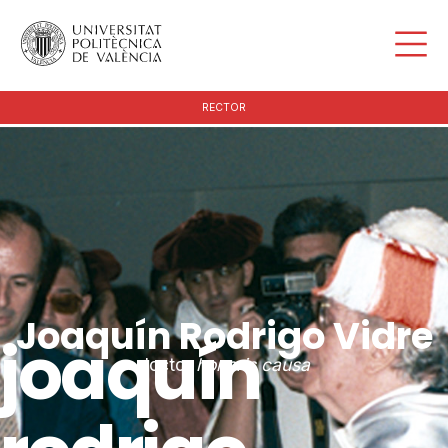
RECTOR
Joaquín Rodrigo Vidre
joaquín
doctor
honoris causa