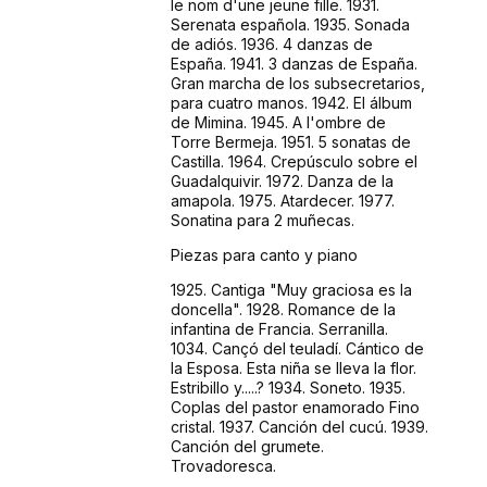
le nom d'une jeune fille. 1931.
Serenata española. 1935. Sonada
de adiós. 1936. 4 danzas de
España. 1941. 3 danzas de España.
Gran marcha de los subsecretarios,
para cuatro manos. 1942. El álbum
de Mimina. 1945. A l'ombre de
Torre Bermeja. 1951. 5 sonatas de
Castilla. 1964. Crepúsculo sobre el
Guadalquivir. 1972. Danza de la
amapola. 1975. Atardecer. 1977.
Sonatina para 2 muñecas.
Piezas para canto y piano
1925. Cantiga "Muy graciosa es la
doncella". 1928. Romance de la
infantina de Francia. Serranilla.
1034. Cançó del teuladí. Cántico de
la Esposa. Esta niña se lleva la flor.
Estribillo y.....? 1934. Soneto. 1935.
Coplas del pastor enamorado Fino
cristal. 1937. Canción del cucú. 1939.
Canción del grumete.
Trovadoresca.