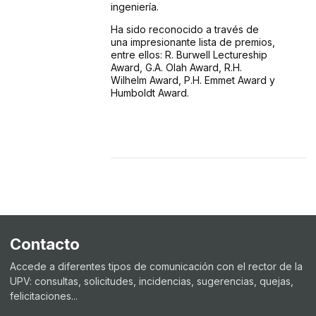
ingeniería.
Ha sido reconocido a través de
una impresionante lista de premios,
entre ellos: R. Burwell Lectureship
Award, G.A. Olah Award, R.H.
Wilhelm Award, P.H. Emmet Award y
Humboldt Award.
Contacto
Accede a diferentes tipos de comunicación con el rector de la
UPV: consultas, solicitudes, incidencias, sugerencias, quejas,
felicitaciones...