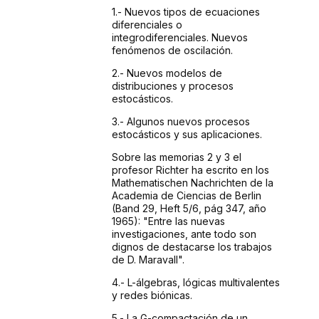
1.- Nuevos tipos de ecuaciones
diferenciales o
integrodiferenciales.
Nuevos
fenómenos de oscilación.
2.- Nuevos
modelos de
distribuciones y procesos
estocásticos.
3.- Algunos
nuevos procesos
estocásticos y sus aplicaciones.
Sobre
las memorias 2 y 3 el
profesor Richter ha escrito en los
Mathematischen
Nachrichten de la
Academia de Ciencias de Berlin
(Band 29,
Heft 5/6, pág 347, año
1965): "Entre las
nuevas
investigaciones, ante todo son
dignos de destacarse
los trabajos
de D. Maravall".
4.- L-álgebras,
lógicas multivalentes
y redes biónicas.
5.- La
G-compactación de un