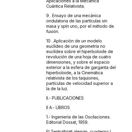
Aplicaciones a la Mecánica
Cuántica
Relativista.
9 . Ensayo
de una mecánica
ondulatoria de las partículas
sin
masa y spín uno, por el método de
fusión.
10 . Aplicación
de un modelo
euclídeo de una geometría no
euclídea
sobre el hiperboloide de
revolución de una hoja de
cuatro
dimensiones, y sobre el espacio
exterior a la esfera
de garganta del
hiperboloide, a la Cinemática
relativista
de los taquiones,
partículas de velocidad superior
a
la de la luz.
II.- PUBLICACIONES
II A.- LIBROS
1.- Ingeniería de las Oscilaciones.
Editorial Dossat,
1959.
El Zentralblatt
alemán, cuaderno I