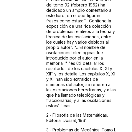
del tomo 92 (febrero 1962) ha
dedicado
un amplio comentario a
este libro, en el que figuran
frases
como éstas: "....Contiene la
exposición
de una rica colección
de problemas relativos a la teoría
y
técnica de las oscilaciones, entre
los cuales hay
varios debidos al
propio autor". "....El nombre
de
oscilaciones teleológicas fue
introducido por el
autor en la
memoria..." "es útil detallar
los
resultados de los capítulos X, XI y
XII" y
los detalla. Los capítulos X, XI
y XII han sido extraidos
de
memorias del autor, se refieren a
las oscilaciones hereditarias,
y a las
que ha llamado teleológicas y
fraccionarias,
y a las oscilaciones
estocásticas.
2.- Filosofía
de las Matemáticas.
Editorial Dossat, 1961.
3.- Problemas
de Mecánica. Tomo I.