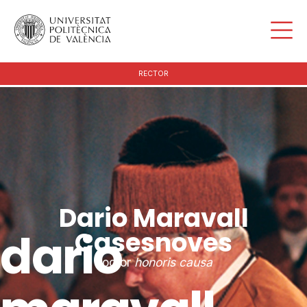
RECTOR
Dario Maravall
dario
Casesnoves
doctor
honoris causa