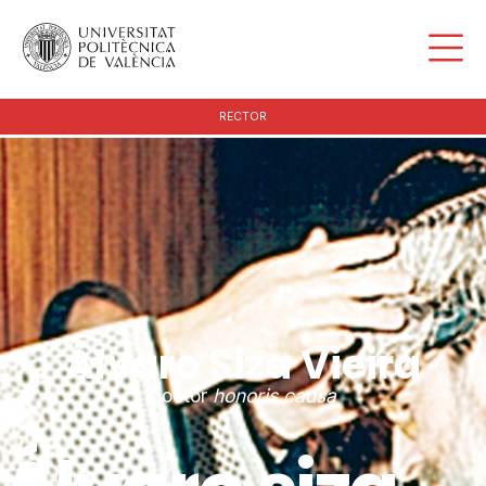
RECTOR
Álvaro Siza Vieira
doctor
honoris causa