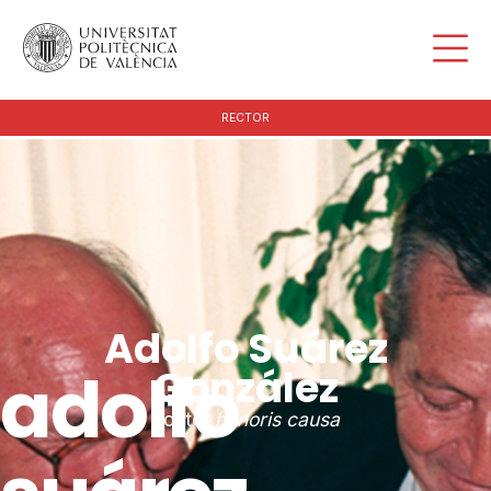
RECTOR
Adolfo Suárez
adolfo
González
doctor
honoris causa