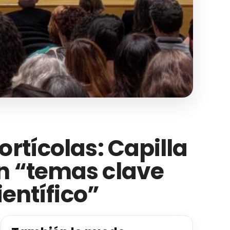
rtícolas: Capilla
n “temas clave
ientífico”