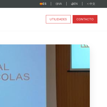
ES
VA
EN
中文
|
|
|
UTILIDADES
CONTACTO