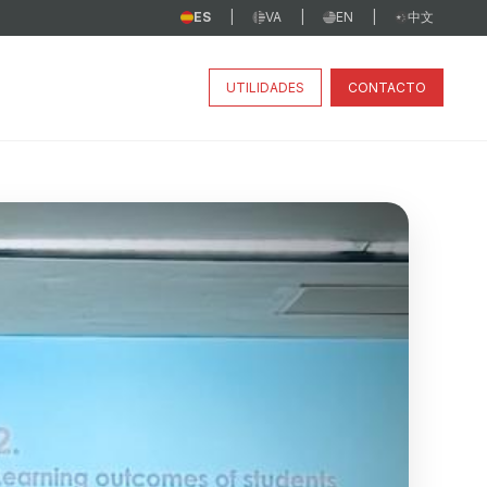
ES
VA
EN
中文
|
|
|
UTILIDADES
CONTACTO