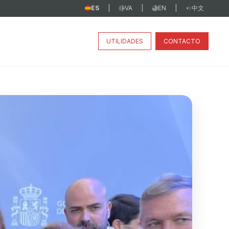
ES
VA
EN
中文
|
|
|
UTILIDADES
CONTACTO