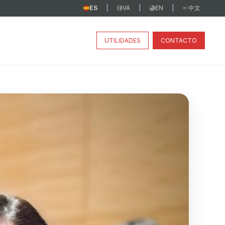
ES
VA
EN
中文
|
|
|
UTILIDADES
CONTACTO