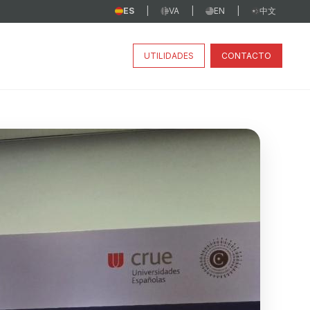
ES
VA
EN
中文
|
|
|
UTILIDADES
CONTACTO