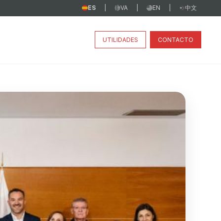
ES
VA
EN
中文
|
|
|
UTILIDADES
CONTACTO