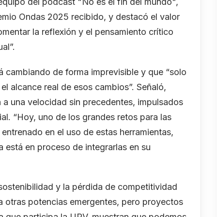
l equipo del pódcast "No es el fin del mundo",
emio Ondas 2025 recibido, y destacó el valor
entar la reflexión y el pensamiento crítico
al”.
tá cambiando de forma imprevisible y que “solo
r el alcance real de esos cambios”. Señaló,
 a una velocidad sin precedentes, impulsados
cial. “Hoy, uno de los grandes retos para las
 entrenado en el uso de estas herramientas,
a está en proceso de integrarlas en su
sostenibilidad y la pérdida de competitividad
 a otras potencias emergentes, pero proyectos
 la que participa la UPV, muestran que podemos