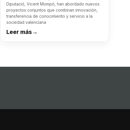
Diputació, Vicent Mompó, han abordado nuevos
proyectos conjuntos que combinan innovación,
transferencia de conocimiento y servicio a la
sociedad valenciana
Leer más
→