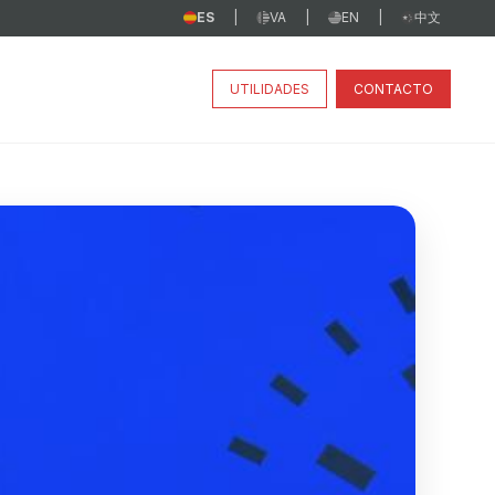
ES
VA
EN
中文
|
|
|
UTILIDADES
CONTACTO