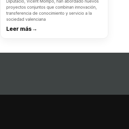
Diputació, Vicent Mompó, han abordado nuevos
proyectos conjuntos que combinan innovación,
transferencia de conocimiento y servicio a la
sociedad valenciana
Leer más
→