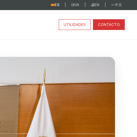
ES
VA
EN
中文
|
|
|
UTILIDADES
CONTACTO