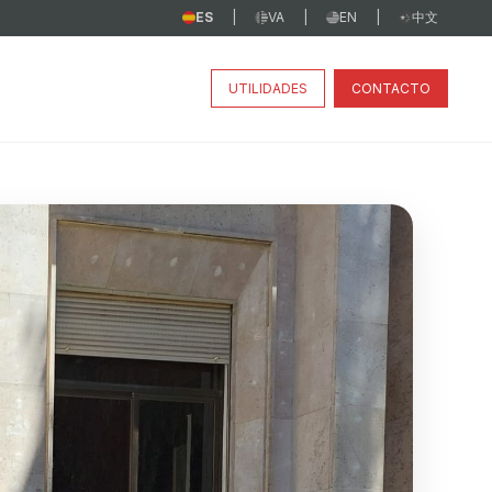
ES
VA
EN
中文
|
|
|
UTILIDADES
CONTACTO