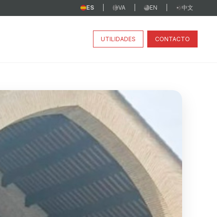
ES
VA
EN
中文
|
|
|
UTILIDADES
CONTACTO