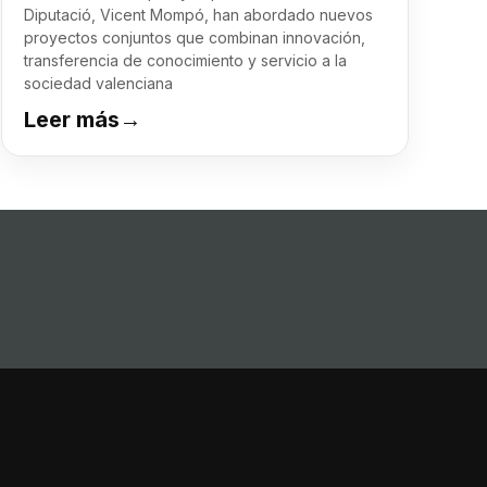
Diputació, Vicent Mompó, han abordado nuevos
proyectos conjuntos que combinan innovación,
transferencia de conocimiento y servicio a la
sociedad valenciana
Leer más
→