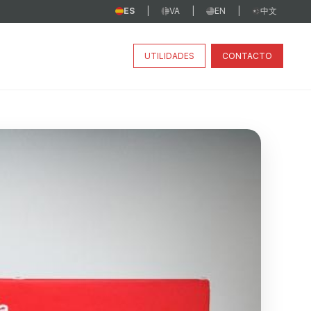
ES
VA
EN
中文
|
|
|
UTILIDADES
CONTACTO