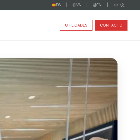
ES
VA
EN
中文
|
|
|
UTILIDADES
CONTACTO