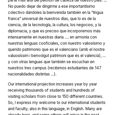
parte más alta del pelotón de cabeza de nuestro país. …
No puedo dejar de dirigirme a ese importantísimo
colectivo dándoles la bienvenida también en la “lingua
franca” universal de nuestros días, que lo es de la
ciencia, de la tecnología, la cultura, los negocios, y la
diplomacia, y que es preciso que incorporemos más
intensamente en nuestras diaria …. en armonía con
nuestras lenguas cooficiales, con nuestro valiosísimo y
querido patrimonio que es el valenciano (amb el nostre
valuosíssim i benvolgut patrimoni que és el valencià), …
y con otras lenguas que también se escuchan en
nuestros tres campus (recibimos estudiantes de 147
nacionalidades distintas …).
Our international projection increases year by year
receiving thousands of students and hundreds of
visiting scholars from close to 150 different countries.
So, I express my welcome to our international students
and faculty, also in this language, in English. Many are
already here, and some others will arrive in the next