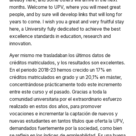
months. Welcome to UPV, where you will meet great
people, and by sure will develop links that will long for
years to come. I wish you a great and very fruitful stay
here, a University fully dedicated to achieve the best
excellence standards in education, research and
innovation.
Ayer mismo me trasladaban los últimos datos de
créditos matriculados, y los resultados son excelentes.
En el periodo 2018-23 hemos crecido un 17% en
créditos matriculados en grado y un 20,1% en máster,
concentrándose prácticamente todo este incremento
entre este curso y el pasado. Gracias a toda la
comunidad universitaria por el extraordinario esfuerzo
realizado en estos dos años, para promover
vocaciones e incrementar la captación de nuevos y
nuevas estudiantes en tantos títulos que oferta la UPV,
demandados fuertemente por la sociedad, como bien
se refleja en los índices de empleabilidad. Es una buena