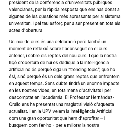
president de la conferència d'universitats públiques
valencianes, per la ràpida resposta que ens has donat a
algunes de les qüestions més apressants per al sistema
universitari, i pel teu esforç per a ser present en tots els
actes d'obertura.
Un inici de curs és una celebració però també un
moment de reflexió sobre l'aconseguit en el curs
anterior, i sobre els reptes del nou curs. I que la nostra
lliçó d'obertura de hui es dedique a la intel·ligència
artificial no és perquè siga un “trending topic”, que ho
és!, sinó perquè és un dels grans reptes que enfrontem
en aquest temps. Sens dubte tindrà un enorme impacte
en les nostres vides, en tota mena d'activitats i per
descomptat en l'acadèmia. El Professor Hernández-
Orallo ens ha presentat una magistral visió d'aquesta
actualitat. I en la UPV veiem la Intel·ligència Artificial
com una gran oportunitat que hem d'aprofitar – i
busquem com fer-ho - per a millorar la nostra