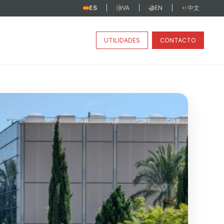
ES
VA
EN
中文
|
|
|
UTILIDADES
CONTACTO